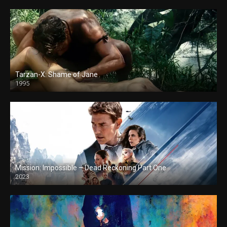
Tarzan-X: Shame of Jane
1995
Mission: Impossible – Dead Reckoning Part One
2023