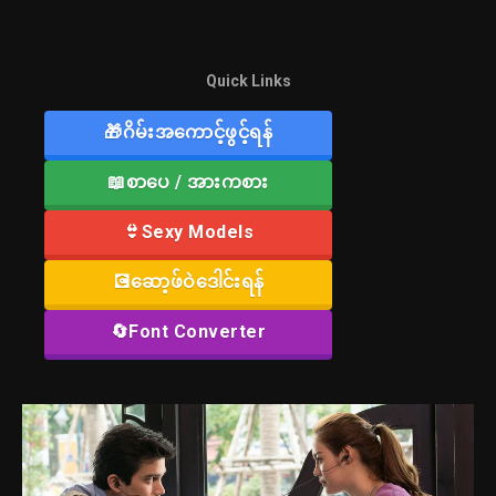
Quick Links
🎁ဂိမ်းအကောင့်ဖွင့်ရန်
📖စာပေ / အားကစား
👙Sexy Models
💽ဆော့ဖ်ဝဲဒေါင်းရန်
🔄Font Converter