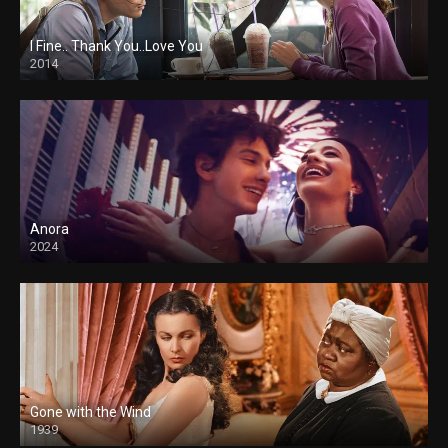
I Fine.. Thank You..Love You
2014
Anora
2024
Gone with the Wind
1939