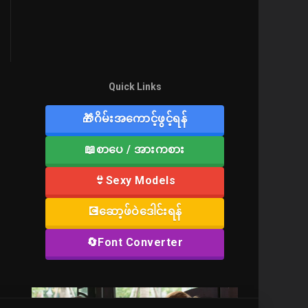
Quick Links
🎁ဂိမ်းအကောင့်ဖွင့်ရန်
📖စာပေ / အားကစား
👙Sexy Models
💽ဆော့ဖ်ဝဲဒေါင်းရန်
🔄Font Converter