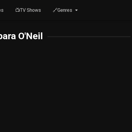
es
📺TV Shows
🔗Genres
ara O'Neil