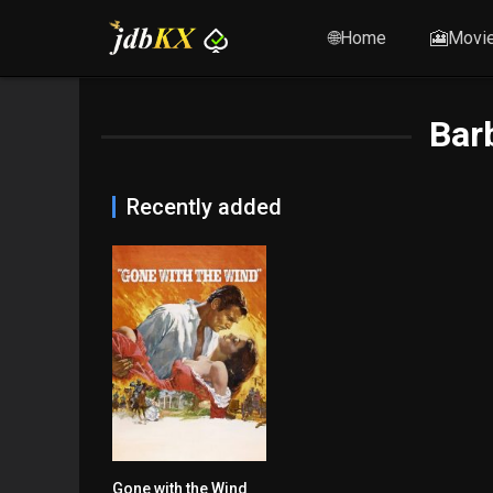
🌐Home
🎦Movi
Barb
Recently added
Gone with the Wind
8.2