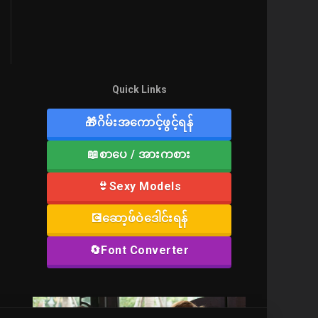
Quick Links
🎁ဂိမ်းအကောင့်ဖွင့်ရန်
📖စာပေ / အားကစား
👙Sexy Models
💽ဆော့ဖ်ဝဲဒေါင်းရန်
🔄Font Converter