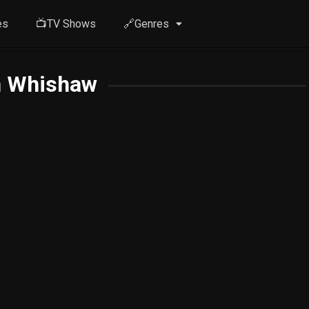
es
📺TV Shows
🔗Genres
 Whishaw