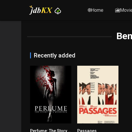
🌐Home
🎦Movi
Ben
Recently added
Perfume: The Story of a Murderer
Passages
7.5
6.9