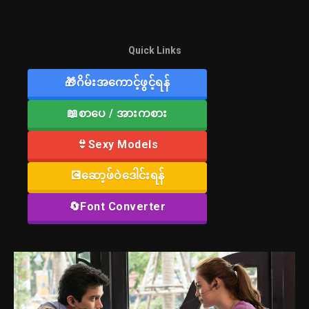
Quick Links
🎁ဂိမ်းအကောင့်ဖွင့်ရန်
📖စာပေ / အားကစား
👙Sexy Models
💽ဆော့ဖ်ဝဲဒေါင်းရန်
🔄Font Converter