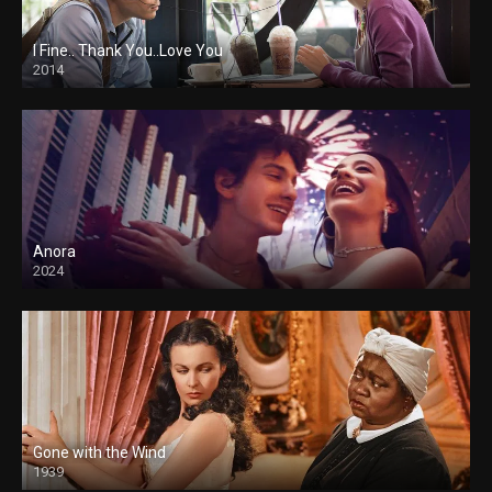
I Fine.. Thank You..Love You
2014
Anora
2024
Gone with the Wind
1939