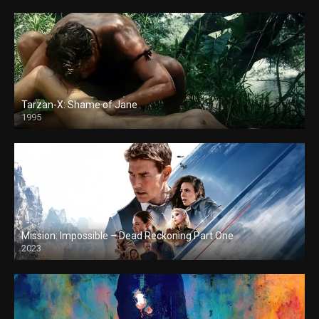
Tarzan-X: Shame of Jane
1995
Mission: Impossible – Dead Reckoning Part One
2023