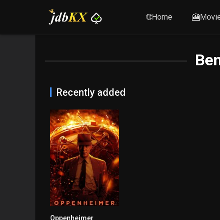
🌐Home
🎦Movi
Ben
Recently added
Oppenheimer
8.7