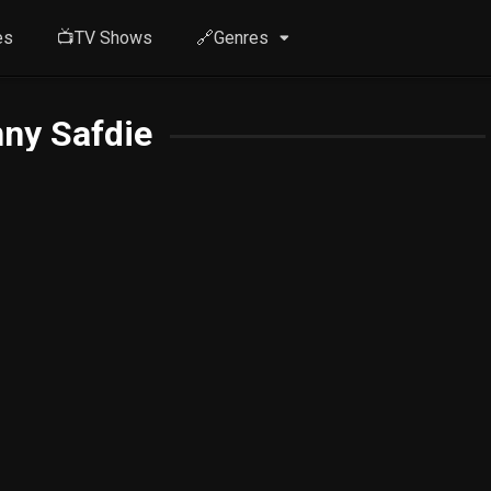
es
📺TV Shows
🔗Genres
ny Safdie