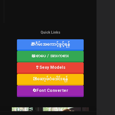
Quick Links
🎁ဂိမ်းအကောင့်ဖွင့်ရန်
📖စာပေ / အားကစား
👙Sexy Models
💽ဆော့ဖ်ဝဲဒေါင်းရန်
🔄Font Converter