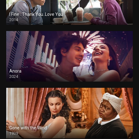
I Fine.. Thank You..Love You
2014
Anora
2024
Gone with the Wind
1939