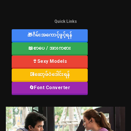
Quick Links
🎁ဂိမ်းအကောင့်ဖွင့်ရန်
📖စာပေ / အားကစား
👙Sexy Models
💽ဆော့ဖ်ဝဲဒေါင်းရန်
🔄Font Converter