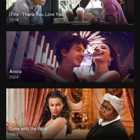
I Fine.. Thank You..Love You
2014
Anora
2024
Gone with the Wind
1939