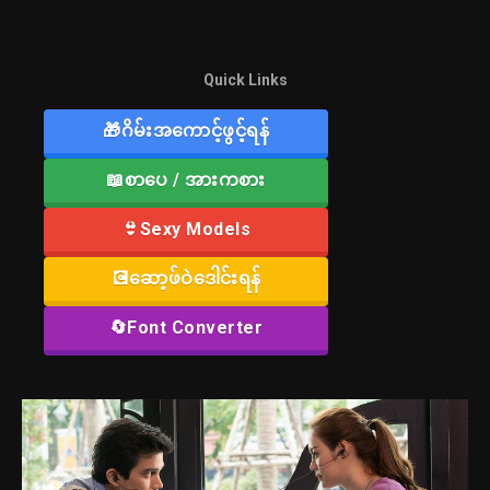
Quick Links
🎁ဂိမ်းအကောင့်ဖွင့်ရန်
📖စာပေ / အားကစား
👙Sexy Models
💽ဆော့ဖ်ဝဲဒေါင်းရန်
🔄Font Converter