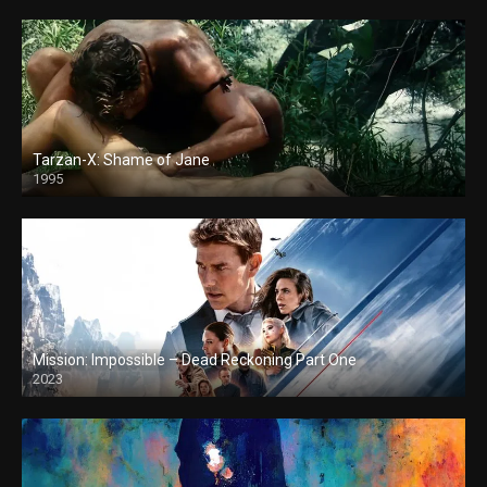
Tarzan-X: Shame of Jane
1995
Mission: Impossible – Dead Reckoning Part One
2023