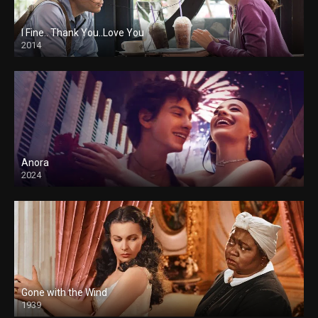
I Fine.. Thank You..Love You
2014
Anora
2024
Gone with the Wind
1939