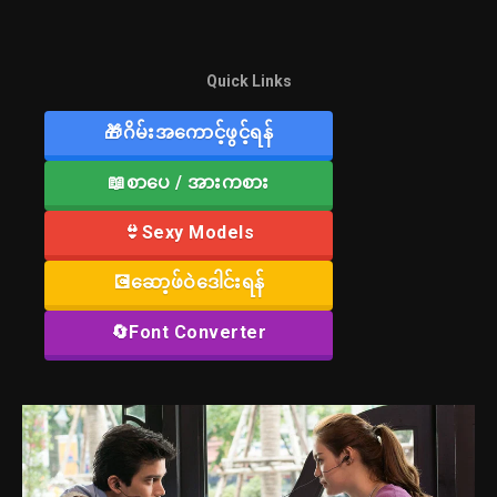
Quick Links
🎁ဂိမ်းအကောင့်ဖွင့်ရန်
📖စာပေ / အားကစား
👙Sexy Models
💽ဆော့ဖ်ဝဲဒေါင်းရန်
🔄Font Converter