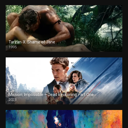
Tarzan-X: Shame of Jane
1995
Mission: Impossible – Dead Reckoning Part One
2023