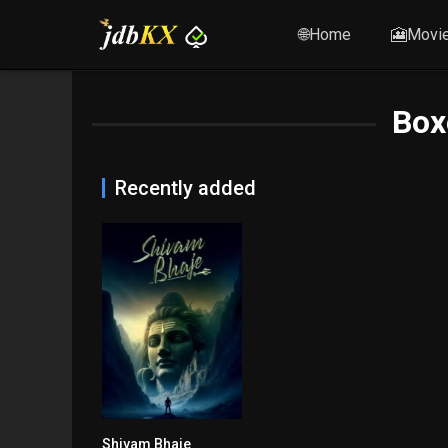
🌐Home
🎦Movi
Box
Recently added
Shivam Bhaje
8.3