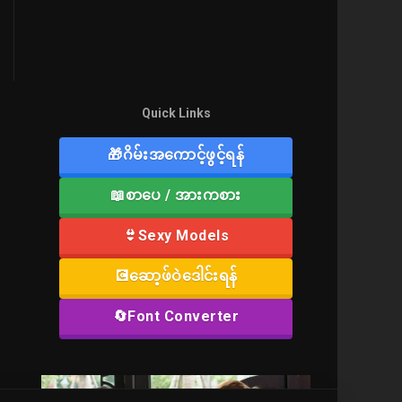
Quick Links
🎁ဂိမ်းအကောင့်ဖွင့်ရန်
📖စာပေ / အားကစား
👙Sexy Models
💽ဆော့ဖ်ဝဲဒေါင်းရန်
🔄Font Converter