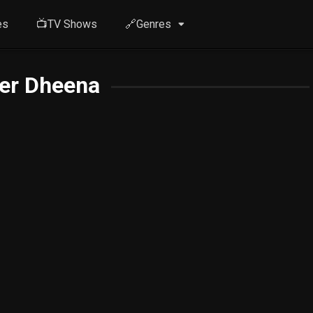
es
📺TV Shows
🔗Genres
er Dheena