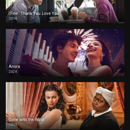
I Fine.. Thank You..Love You
2014
Anora
2024
Gone with the Wind
1939