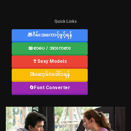
Quick Links
🎁ဂိမ်းအကောင့်ဖွင့်ရန်
📖စာပေ / အားကစား
👙Sexy Models
💽ဆော့ဖ်ဝဲဒေါင်းရန်
🔄Font Converter