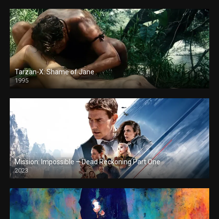
Tarzan-X: Shame of Jane
1995
Mission: Impossible – Dead Reckoning Part One
2023