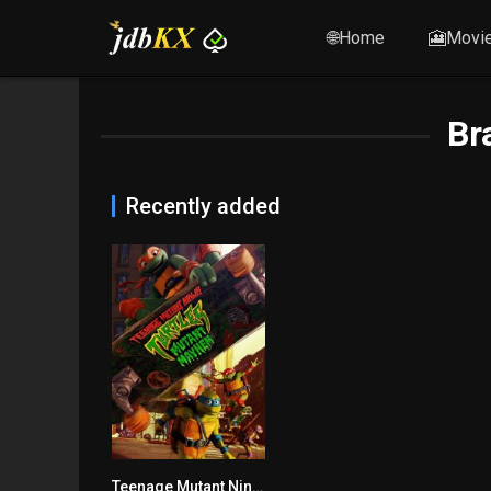
🌐Home
🎦Movi
Br
Recently added
Teenage Mutant Ninja Turtles: Mutant Mayhem
7.7