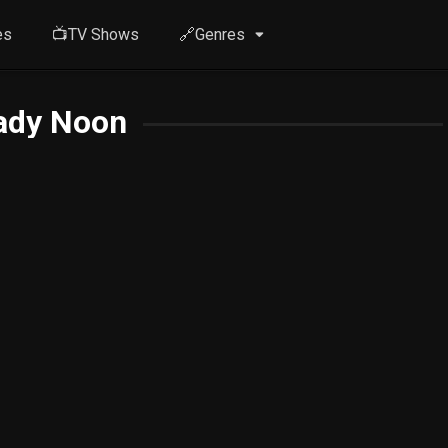
es
📺TV Shows
🔗Genres
ady Noon