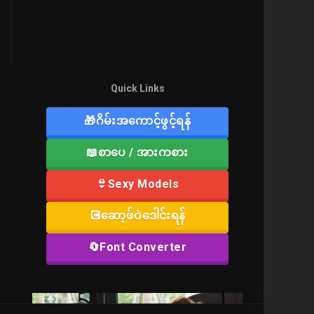
Quick Links
🎁ဂိမ်းအကောင့်ဖွင့်ရန်
📖စာပေ / အားကစား
👙Sexy Models
💽ဆော့ဖ်ဝဲဒေါင်းရန်
🔄Font Converter