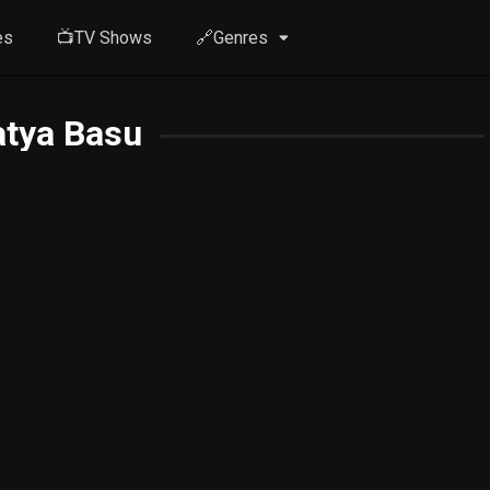
es
📺TV Shows
🔗Genres
atya Basu