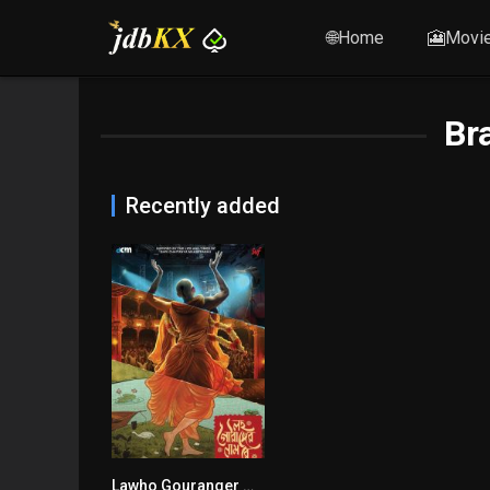
🌐Home
🎦Movi
Br
Recently added
Lawho Gouranger Naam Rey
5.7