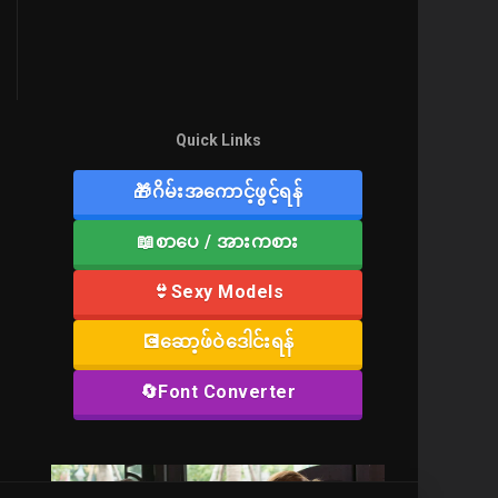
Quick Links
🎁ဂိမ်းအကောင့်ဖွင့်ရန်
📖စာပေ / အားကစား
👙Sexy Models
💽ဆော့ဖ်ဝဲဒေါင်းရန်
🔄Font Converter