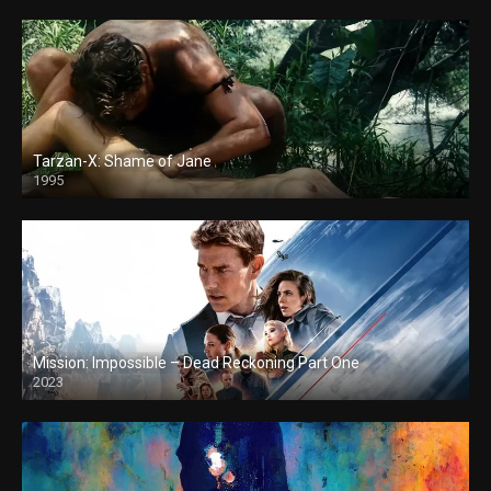
Tarzan-X: Shame of Jane
1995
Mission: Impossible – Dead Reckoning Part One
2023