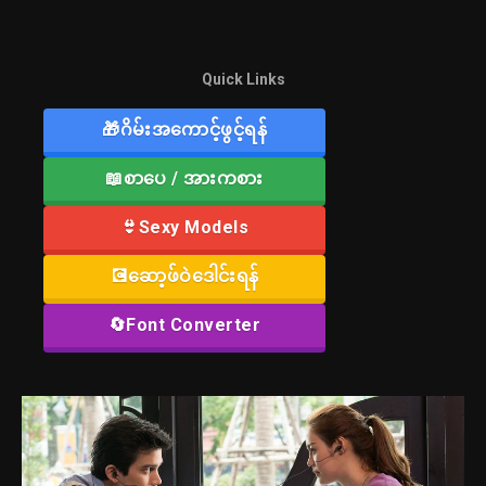
Quick Links
🎁ဂိမ်းအကောင့်ဖွင့်ရန်
📖စာပေ / အားကစား
👙Sexy Models
💽ဆော့ဖ်ဝဲဒေါင်းရန်
🔄Font Converter