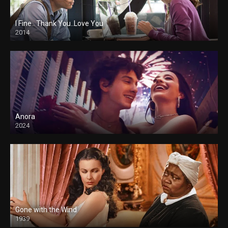
I Fine.. Thank You..Love You
2014
Anora
2024
Gone with the Wind
1939