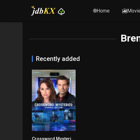
🌐Home
🎦Movi
Bren
Recently added
Crossword Mysteries: Terminal Descent
6.9