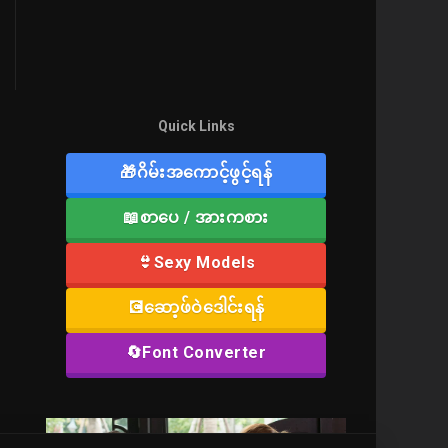
Quick Links
🎁ဂိမ်းအကောင့်ဖွင့်ရန်
📖စာပေ / အားကစား
👙Sexy Models
💽ဆော့ဖ်ဝဲဒေါင်းရန်
🔄Font Converter