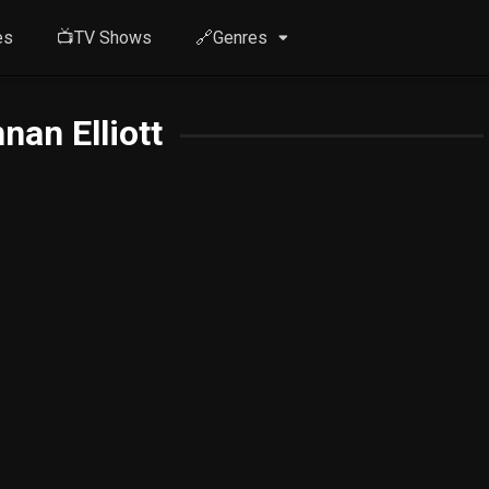
es
📺TV Shows
🔗Genres
nan Elliott