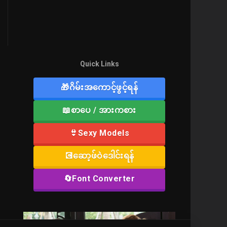
Quick Links
🎁ဂိမ်းအကောင့်ဖွင့်ရန်
📖စာပေ / အားကစား
👙Sexy Models
💽ဆော့ဖ်ဝဲဒေါင်းရန်
🔄Font Converter