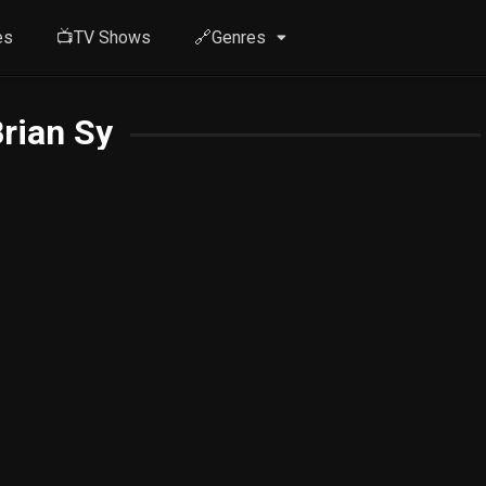
es
📺TV Shows
🔗Genres
rian Sy