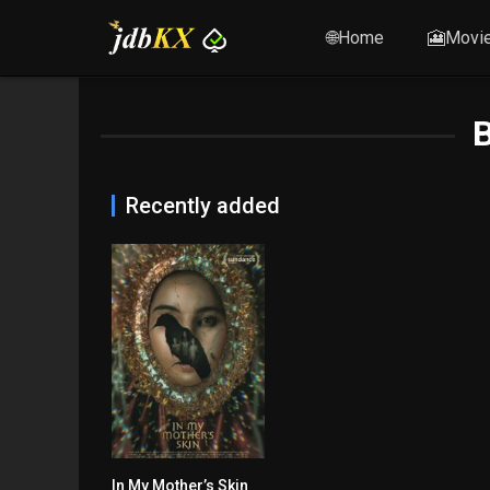
🌐Home
🎦Movi
B
Recently added
In My Mother’s Skin
5.4