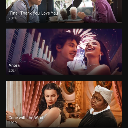
I Fine.. Thank You..Love You
2014
Anora
2024
Gone with the Wind
1939