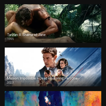
Tarzan-X: Shame of Jane
1995
Mission: Impossible – Dead Reckoning Part One
2023