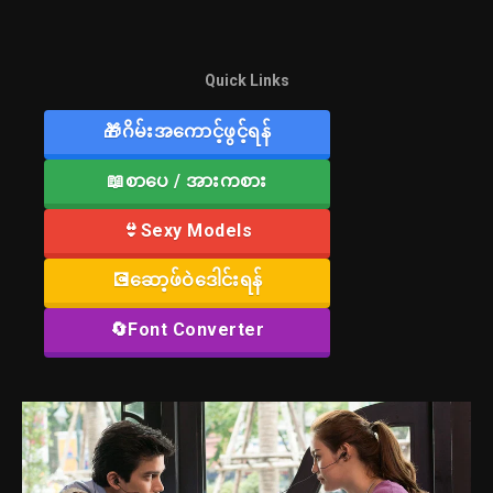
Quick Links
🎁ဂိမ်းအကောင့်ဖွင့်ရန်
📖စာပေ / အားကစား
👙Sexy Models
💽ဆော့ဖ်ဝဲဒေါင်းရန်
🔄Font Converter