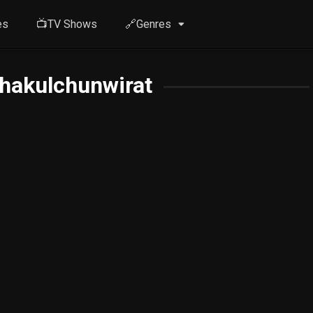
es
📺TV Shows
🔗Genres
hakulchunwirat