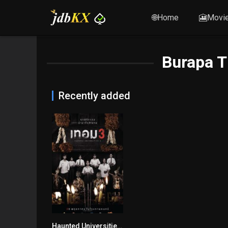
🌐Home
🎦Movi
Burapa T
Recently added
Haunted Universities 3
5.8