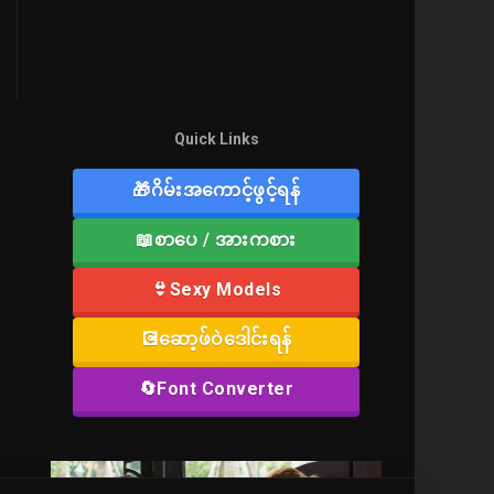
Quick Links
🎁ဂိမ်းအကောင့်ဖွင့်ရန်
📖စာပေ / အားကစား
👙Sexy Models
💽ဆော့ဖ်ဝဲဒေါင်းရန်
🔄Font Converter