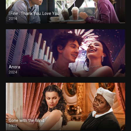
I Fine.. Thank You..Love You
2014
Anora
2024
Gone with the Wind
1939