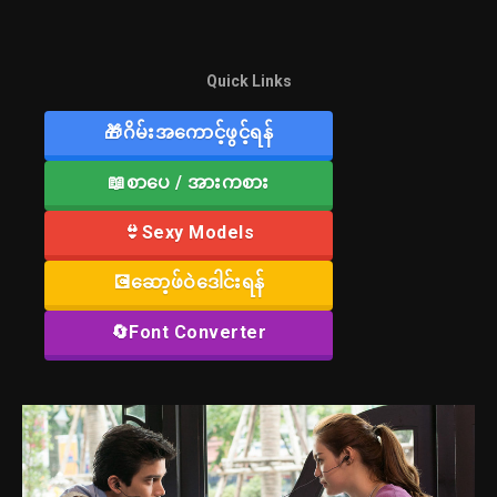
Quick Links
🎁ဂိမ်းအကောင့်ဖွင့်ရန်
📖စာပေ / အားကစား
👙Sexy Models
💽ဆော့ဖ်ဝဲဒေါင်းရန်
🔄Font Converter