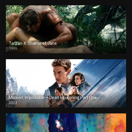
Tarzan-X: Shame of Jane
1995
Mission: Impossible – Dead Reckoning Part One
2023