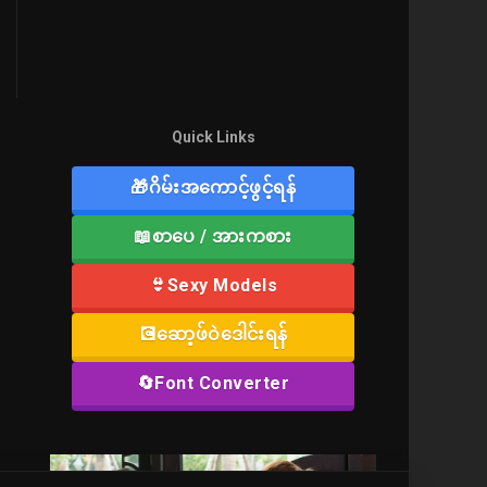
Quick Links
🎁ဂိမ်းအကောင့်ဖွင့်ရန်
📖စာပေ / အားကစား
👙Sexy Models
💽ဆော့ဖ်ဝဲဒေါင်းရန်
🔄Font Converter