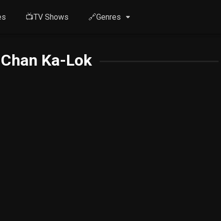
es
📺TV Shows
🔗Genres
 Chan Ka-Lok