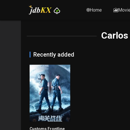
🌐Home
🎦Movi
Carlos
Recently added
Customs Frontline
5.6