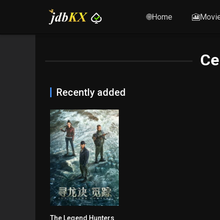
🌐Home
🎦Movi
Ce
Recently added
The Legend Hunters
0