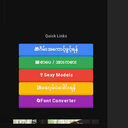
Quick Links
🎁ဂိမ်းအကောင့်ဖွင့်ရန်
📖စာပေ / အားကစား
👙Sexy Models
💽ဆော့ဖ်ဝဲဒေါင်းရန်
🔄Font Converter