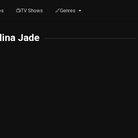
es
📺TV Shows
🔗Genres
lina Jade