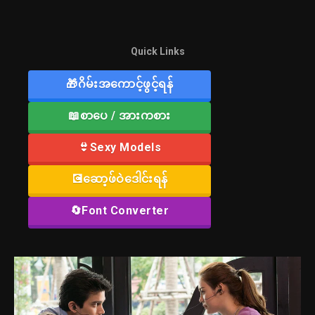
Quick Links
🎁ဂိမ်းအကောင့်ဖွင့်ရန်
📖စာပေ / အားကစား
👙Sexy Models
💽ဆော့ဖ်ဝဲဒေါင်းရန်
🔄Font Converter