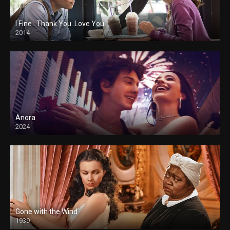
I Fine.. Thank You..Love You
2014
Anora
2024
Gone with the Wind
1939