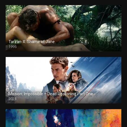
Tarzan-X: Shame of Jane
1995
Mission: Impossible – Dead Reckoning Part One
2023