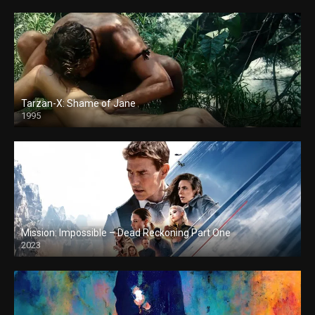
Tarzan-X: Shame of Jane
1995
Mission: Impossible – Dead Reckoning Part One
2023