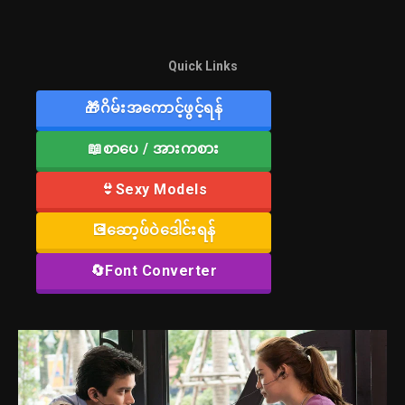
Quick Links
🎁ဂိမ်းအကောင့်ဖွင့်ရန်
📖စာပေ / အားကစား
👙Sexy Models
💽ဆော့ဖ်ဝဲဒေါင်းရန်
🔄Font Converter