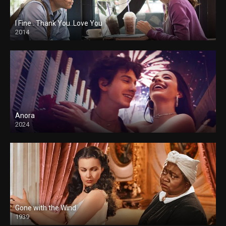
I Fine.. Thank You..Love You
2014
Anora
2024
Gone with the Wind
1939