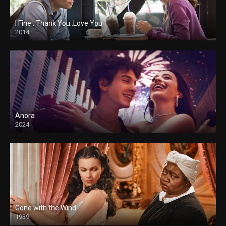
I Fine.. Thank You..Love You
2014
Anora
2024
Gone with the Wind
1939