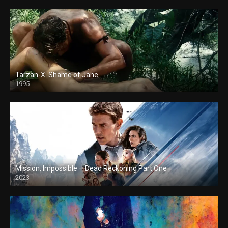
Tarzan-X: Shame of Jane
1995
Mission: Impossible – Dead Reckoning Part One
2023