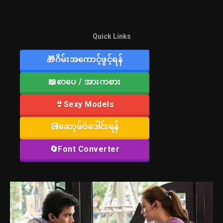
Quick Links
🎁ဂိမ်းအကောင့်ဖွင့်ရန်
📖စာပေ / အားကစား
👙Sexy Models
💽ဆော့ဖ်ဝဲဒေါင်းရန်
🔄Font Converter