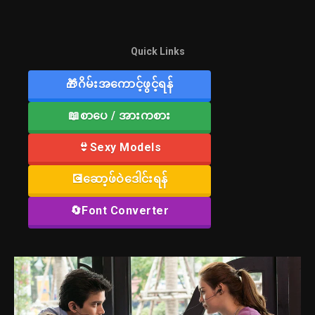
Quick Links
🎁ဂိမ်းအကောင့်ဖွင့်ရန်
📖စာပေ / အားကစား
👙Sexy Models
💽ဆော့ဖ်ဝဲဒေါင်းရန်
🔄Font Converter