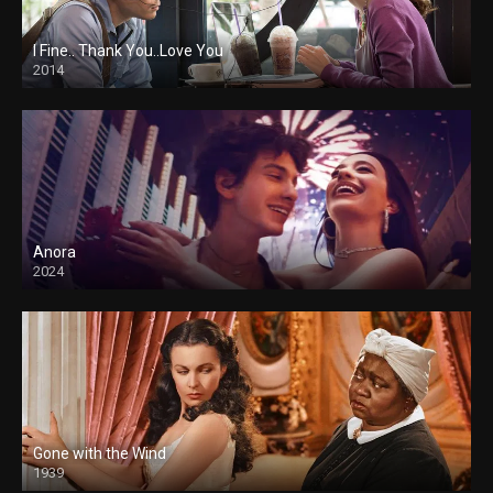
I Fine.. Thank You..Love You
2014
Anora
2024
Gone with the Wind
1939