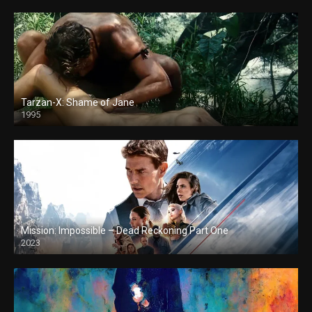
Tarzan-X: Shame of Jane
1995
Mission: Impossible – Dead Reckoning Part One
2023