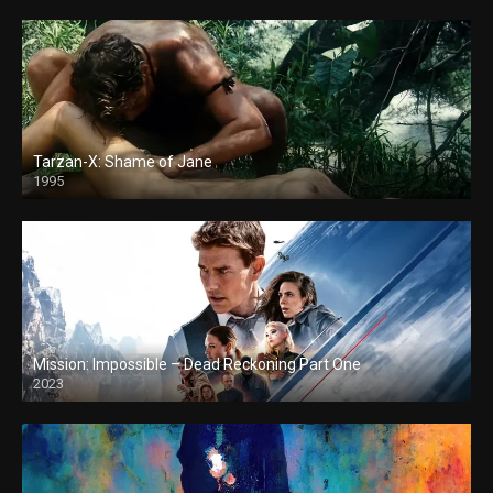
Tarzan-X: Shame of Jane
1995
Mission: Impossible – Dead Reckoning Part One
2023