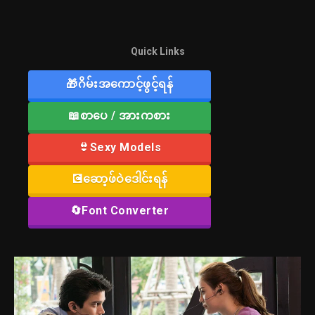
Quick Links
🎁ဂိမ်းအကောင့်ဖွင့်ရန်
📖စာပေ / အားကစား
👙Sexy Models
💽ဆော့ဖ်ဝဲဒေါင်းရန်
🔄Font Converter