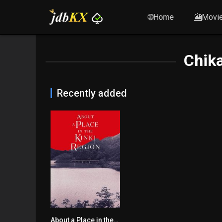
🌐Home
🎦Movi
Chik
Recently added
About a Place in the Kinki Region
6.3