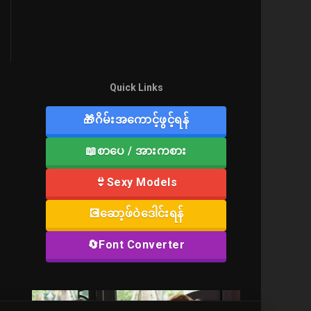
Quick Links
🎁ဂိမ်းအကောင့်ဖွင့်ရန်
📖စာပေ / အားကစား
👙Sexy Models
💽ဆော့ဖ်ဝဲဒေါင်းရန်
🔄Font Converter