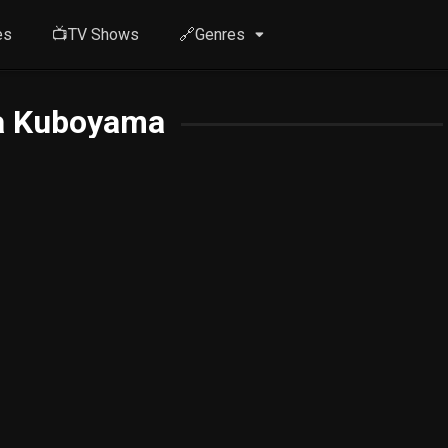
es
📺TV Shows
🔗Genres
a Kuboyama