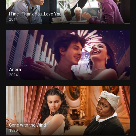
I Fine.. Thank You..Love You
2014
Anora
2024
Gone with the Wind
1939