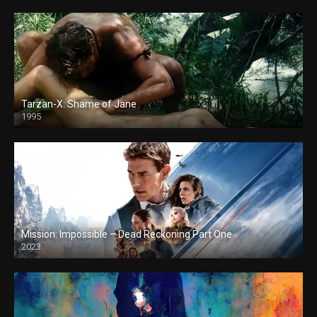
Tarzan-X: Shame of Jane
1995
Mission: Impossible – Dead Reckoning Part One
2023