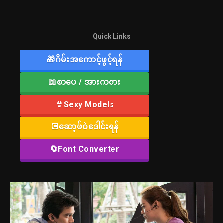
Quick Links
🎁ဂိမ်းအကောင့်ဖွင့်ရန်
📖စာပေ / အားကစား
👙Sexy Models
💽ဆော့ဖ်ဝဲဒေါင်းရန်
🔄Font Converter