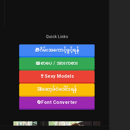
Quick Links
🎁ဂိမ်းအကောင့်ဖွင့်ရန်
📖စာပေ / အားကစား
👙Sexy Models
💽ဆော့ဖ်ဝဲဒေါင်းရန်
🔄Font Converter