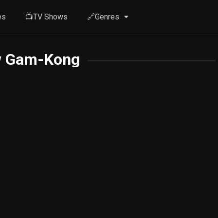
es
📺TV Shows
🔗Genres
 Gam-Kong