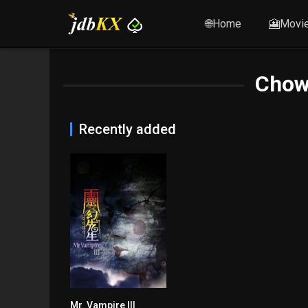
🌐Home
🎦Movi
Chow
Recently added
Mr. Vampire III
6.7