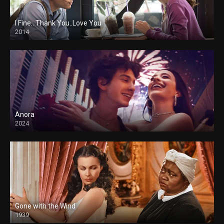
I Fine.. Thank You..Love You
2014
Anora
2024
Gone with the Wind
1939