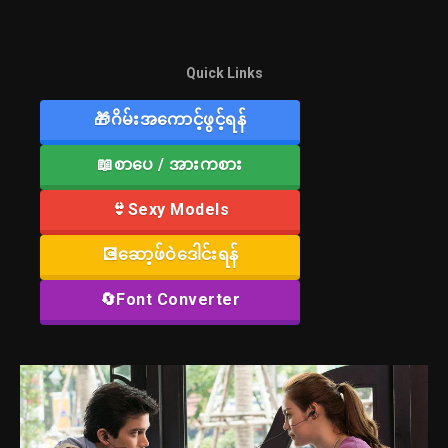
Quick Links
🎁ဂိမ်းအကောင့်ဖွင့်ရန်
📖စာပေ / အားကစား
👙Sexy Models
💽ဆော့ဖ်ဝဲဒေါင်းရန်
🔄Font Converter