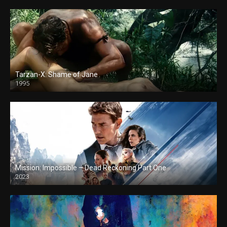
Tarzan-X: Shame of Jane
1995
Mission: Impossible – Dead Reckoning Part One
2023