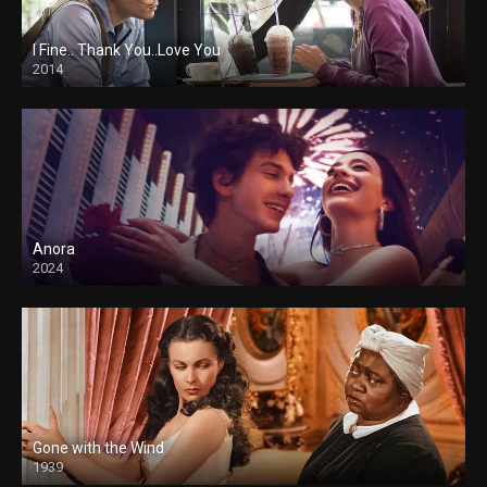
I Fine.. Thank You..Love You
2014
Anora
2024
Gone with the Wind
1939