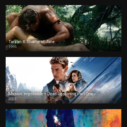
Tarzan-X: Shame of Jane
1995
Mission: Impossible – Dead Reckoning Part One
2023