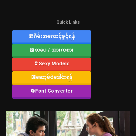
Quick Links
🎁ဂိမ်းအကောင့်ဖွင့်ရန်
📖စာပေ / အားကစား
👙Sexy Models
💽ဆော့ဖ်ဝဲဒေါင်းရန်
🔄Font Converter