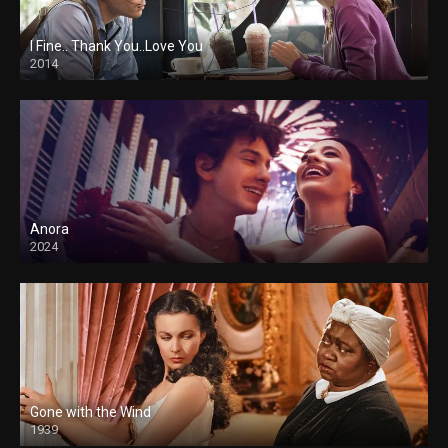
I Fine.. Thank You..Love You
2014
Anora
2024
Gone with the Wind
1939