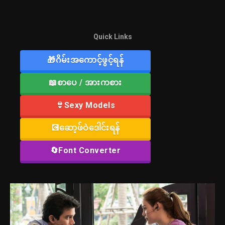
Quick Links
🎁ဂိမ်းအကောင့်ဖွင့်ရန်
📖စာပေ / အားကစား
👙Sexy Models
💽ဆော့ဖ်ဝဲဒေါင်းရန်
🔄Font Converter