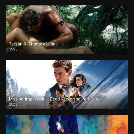
Tarzan-X: Shame of Jane
1995
Mission: Impossible – Dead Reckoning Part One
2023