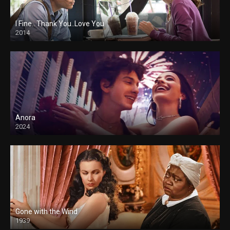
I Fine.. Thank You..Love You
2014
Anora
2024
Gone with the Wind
1939