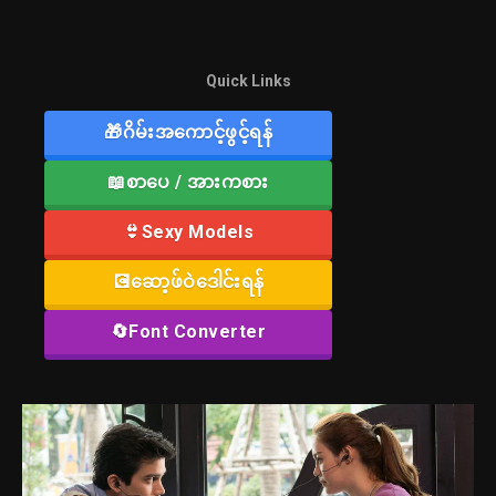
Quick Links
🎁ဂိမ်းအကောင့်ဖွင့်ရန်
📖စာပေ / အားကစား
👙Sexy Models
💽ဆော့ဖ်ဝဲဒေါင်းရန်
🔄Font Converter