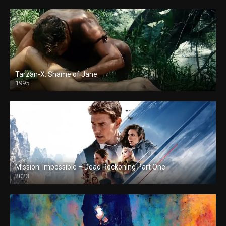
Tarzan-X: Shame of Jane
1995
Mission: Impossible – Dead Reckoning Part One
2023