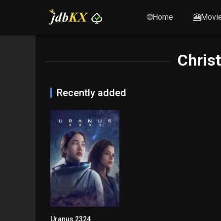
🌐Home
🎦Movi
Chris
Recently added
Uranus 2324
7.6