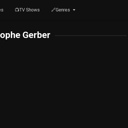
es
📺TV Shows
🔗Genres
tophe Gerber