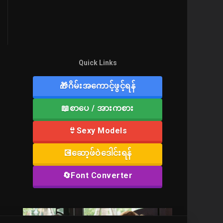
Quick Links
🎁ဂိမ်းအကောင့်ဖွင့်ရန်
📖စာပေ / အားကစား
👙Sexy Models
💽ဆော့ဖ်ဝဲဒေါင်းရန်
🔄Font Converter