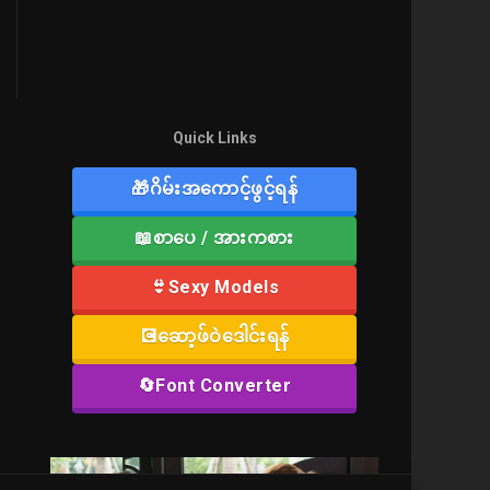
Quick Links
🎁ဂိမ်းအကောင့်ဖွင့်ရန်
📖စာပေ / အားကစား
👙Sexy Models
💽ဆော့ဖ်ဝဲဒေါင်းရန်
🔄Font Converter