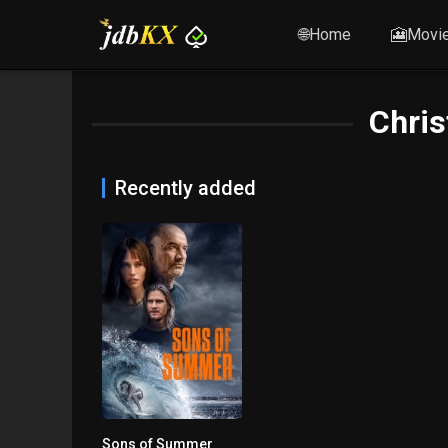
🌐Home
🎦Movi
Chris
Recently added
Sons of Summer
3.9