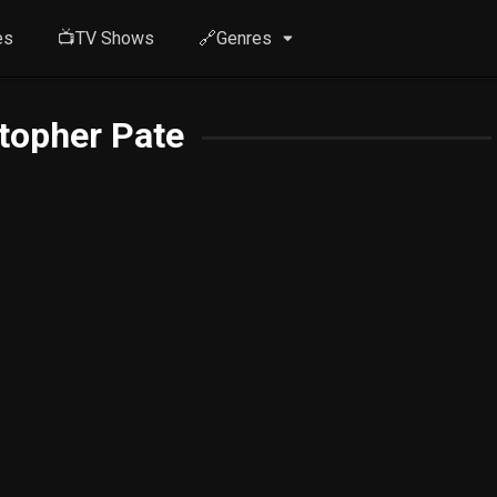
es
📺TV Shows
🔗Genres
topher Pate