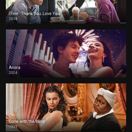
I Fine.. Thank You..Love You
2014
Anora
2024
Gone with the Wind
1939