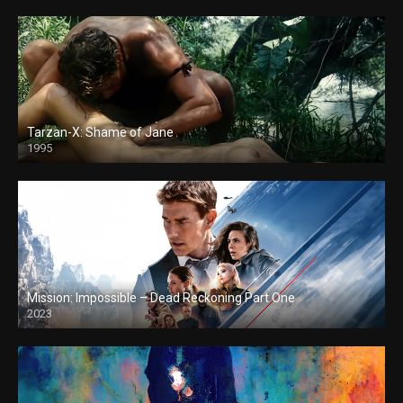
Tarzan-X: Shame of Jane
1995
Mission: Impossible – Dead Reckoning Part One
2023