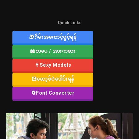
Quick Links
🎁ဂိမ်းအကောင့်ဖွင့်ရန်
📖စာပေ / အားကစား
👙Sexy Models
💽ဆော့ဖ်ဝဲဒေါင်းရန်
🔄Font Converter