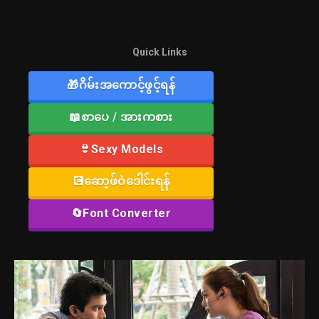
Quick Links
🎁ဂိမ်းအကောင့်ဖွင့်ရန်
📖စာပေ / အားကစား
👙Sexy Models
💽ဆော့ဖ်ဝဲဒေါင်းရန်
🔄Font Converter