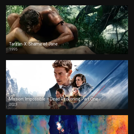
Tarzan-X: Shame of Jane
1995
Mission: Impossible – Dead Reckoning Part One
2023