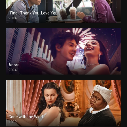
I Fine.. Thank You..Love You
2014
Anora
2024
Gone with the Wind
1939