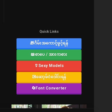
Quick Links
🎁ဂိမ်းအကောင့်ဖွင့်ရန်
📖စာပေ / အားကစား
👙Sexy Models
💽ဆော့ဖ်ဝဲဒေါင်းရန်
🔄Font Converter