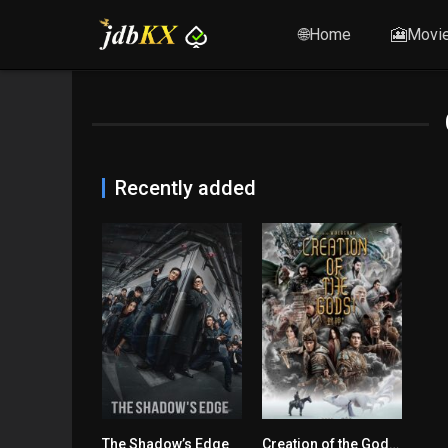
🌐Home
🎦Movi
Recently added
The Shadow’s Edge
Creation of the Gods I: Kingdom of Storms
7.5
7.2