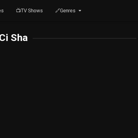
es
📺TV Shows
🔗Genres
Ci Sha