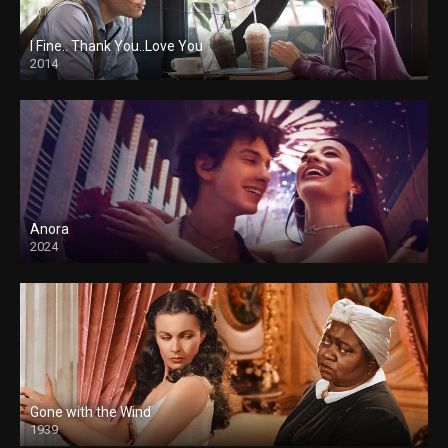
I Fine.. Thank You..Love You
2014
Anora
2024
Gone with the Wind
1939