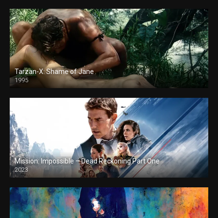
Tarzan-X: Shame of Jane
1995
Mission: Impossible – Dead Reckoning Part One
2023