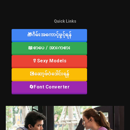
Quick Links
🎁ဂိမ်းအကောင့်ဖွင့်ရန်
📖စာပေ / အားကစား
👙Sexy Models
💽ဆော့ဖ်ဝဲဒေါင်းရန်
🔄Font Converter