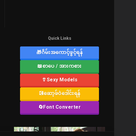
Quick Links
🎁ဂိမ်းအကောင့်ဖွင့်ရန်
📖စာပေ / အားကစား
👙Sexy Models
💽ဆော့ဖ်ဝဲဒေါင်းရန်
🔄Font Converter