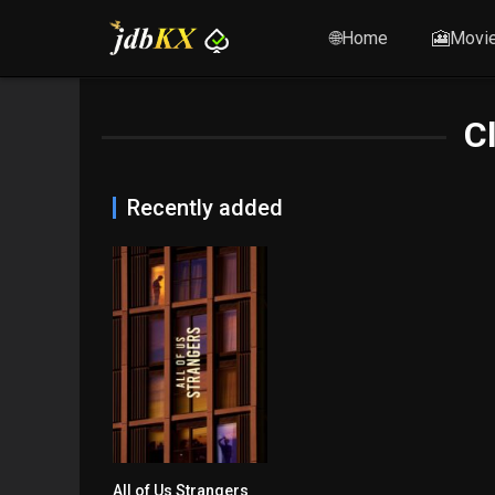
🌐Home
🎦Movi
C
Recently added
All of Us Strangers
8