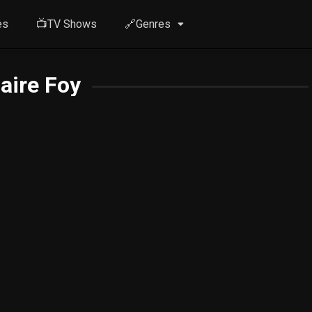
es
📺TV Shows
🔗Genres
laire Foy