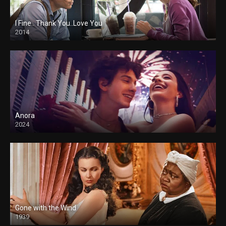
I Fine.. Thank You..Love You
2014
Anora
2024
Gone with the Wind
1939