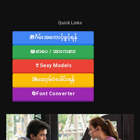
Quick Links
🎁ဂိမ်းအကောင့်ဖွင့်ရန်
📖စာပေ / အားကစား
👙Sexy Models
💽ဆော့ဖ်ဝဲဒေါင်းရန်
🔄Font Converter