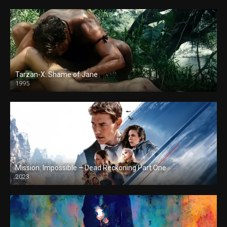
Tarzan-X: Shame of Jane
1995
Mission: Impossible – Dead Reckoning Part One
2023