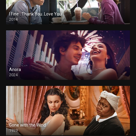
I Fine.. Thank You..Love You
2014
Anora
2024
Gone with the Wind
1939