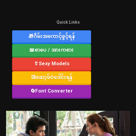
Quick Links
🎁ဂိမ်းအကောင့်ဖွင့်ရန်
📖စာပေ / အားကစား
👙Sexy Models
💽ဆော့ဖ်ဝဲဒေါင်းရန်
🔄Font Converter