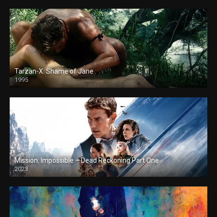
Tarzan-X: Shame of Jane
1995
Mission: Impossible – Dead Reckoning Part One
2023