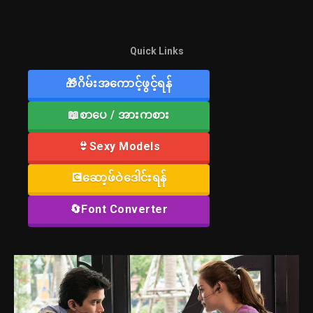
Quick Links
🎁ဂိမ်းအကောင့်ဖွင့်ရန်
📖စာပေ / အားကစား
👙Sexy Models
💽ဆော့ဖ်ဝဲဒေါင်းရန်
🔄Font Converter