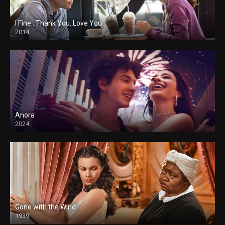
I Fine.. Thank You..Love You
2014
Anora
2024
Gone with the Wind
1939