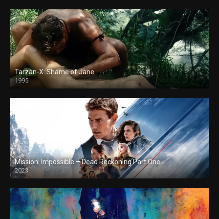
Tarzan-X: Shame of Jane
1995
Mission: Impossible – Dead Reckoning Part One
2023