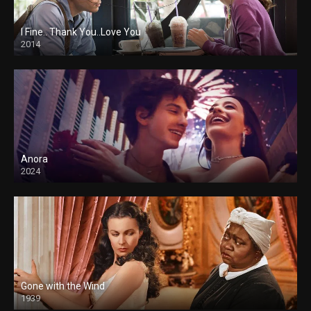
I Fine.. Thank You..Love You
2014
Anora
2024
Gone with the Wind
1939