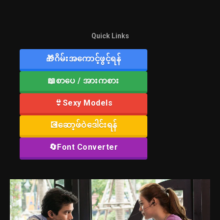
Quick Links
🎁ဂိမ်းအကောင့်ဖွင့်ရန်
📖စာပေ / အားကစား
👙Sexy Models
💽ဆော့ဖ်ဝဲဒေါင်းရန်
🔄Font Converter