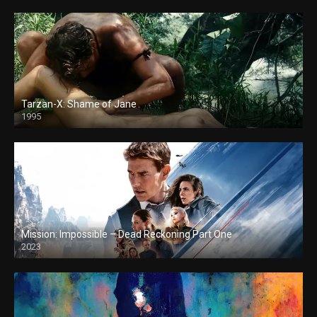
Tarzan-X: Shame of Jane
1995
Mission: Impossible – Dead Reckoning Part One
2023