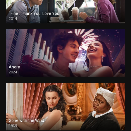
I Fine.. Thank You..Love You
2014
Anora
2024
Gone with the Wind
1939