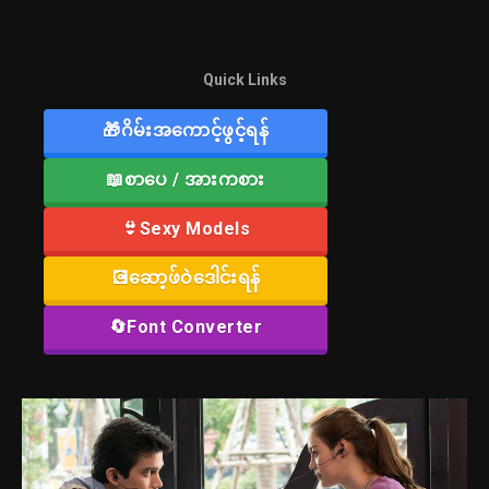
Quick Links
🎁ဂိမ်းအကောင့်ဖွင့်ရန်
📖စာပေ / အားကစား
👙Sexy Models
💽ဆော့ဖ်ဝဲဒေါင်းရန်
🔄Font Converter