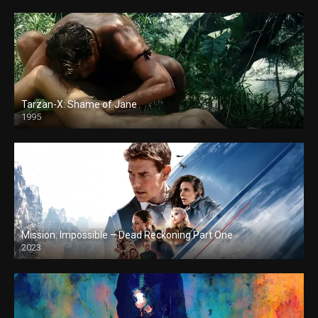
Tarzan-X: Shame of Jane
1995
Mission: Impossible – Dead Reckoning Part One
2023