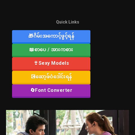
Quick Links
🎁ဂိမ်းအကောင့်ဖွင့်ရန်
📖စာပေ / အားကစား
👙Sexy Models
💽ဆော့ဖ်ဝဲဒေါင်းရန်
🔄Font Converter