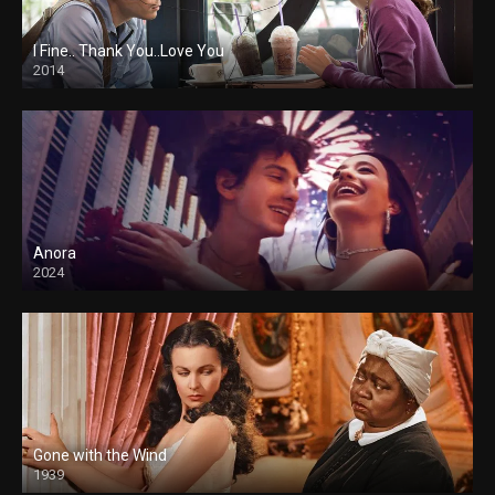
I Fine.. Thank You..Love You
2014
Anora
2024
Gone with the Wind
1939