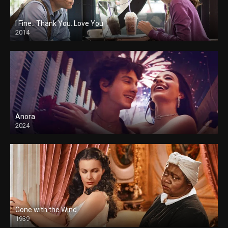
I Fine.. Thank You..Love You
2014
Anora
2024
Gone with the Wind
1939