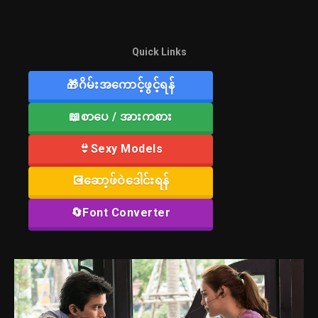
Quick Links
🎁ဂိမ်းအကောင့်ဖွင့်ရန်
📖စာပေ / အားကစား
👙Sexy Models
💽ဆော့ဖ်ဝဲဒေါင်းရန်
🔄Font Converter