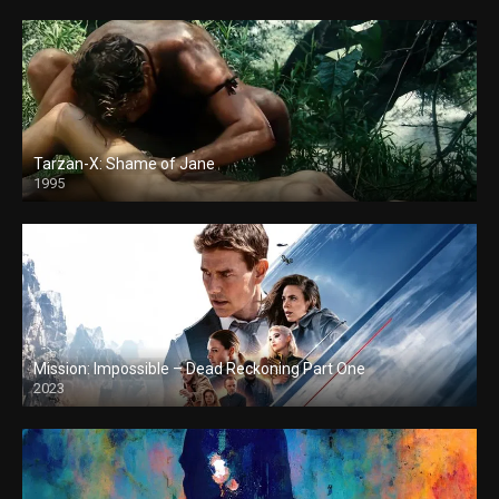
Tarzan-X: Shame of Jane
1995
Mission: Impossible – Dead Reckoning Part One
2023