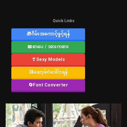
Quick Links
🎁ဂိမ်းအကောင့်ဖွင့်ရန်
📖စာပေ / အားကစား
👙Sexy Models
💽ဆော့ဖ်ဝဲဒေါင်းရန်
🔄Font Converter