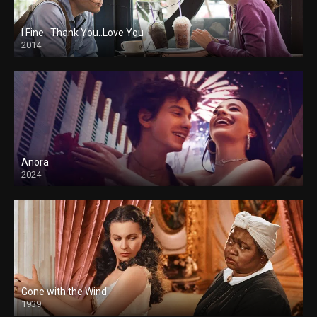
I Fine.. Thank You..Love You
2014
Anora
2024
Gone with the Wind
1939