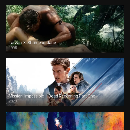
Tarzan-X: Shame of Jane
1995
Mission: Impossible – Dead Reckoning Part One
2023