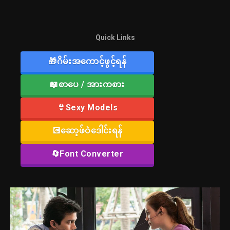
Quick Links
🎁ဂိမ်းအကောင့်ဖွင့်ရန်
📖စာပေ / အားကစား
👙Sexy Models
💽ဆော့ဖ်ဝဲဒေါင်းရန်
🔄Font Converter