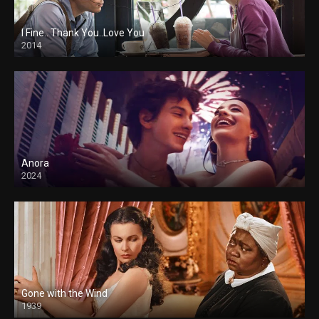
I Fine.. Thank You..Love You
2014
Anora
2024
Gone with the Wind
1939