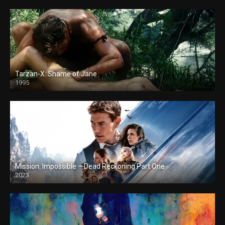
Tarzan-X: Shame of Jane
1995
Mission: Impossible – Dead Reckoning Part One
2023