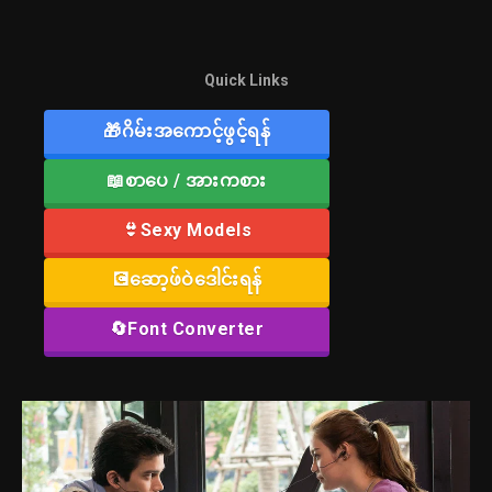
Quick Links
🎁ဂိမ်းအကောင့်ဖွင့်ရန်
📖စာပေ / အားကစား
👙Sexy Models
💽ဆော့ဖ်ဝဲဒေါင်းရန်
🔄Font Converter