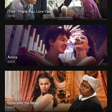
I Fine.. Thank You..Love You
2014
Anora
2024
Gone with the Wind
1939