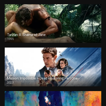
Tarzan-X: Shame of Jane
1995
Mission: Impossible – Dead Reckoning Part One
2023