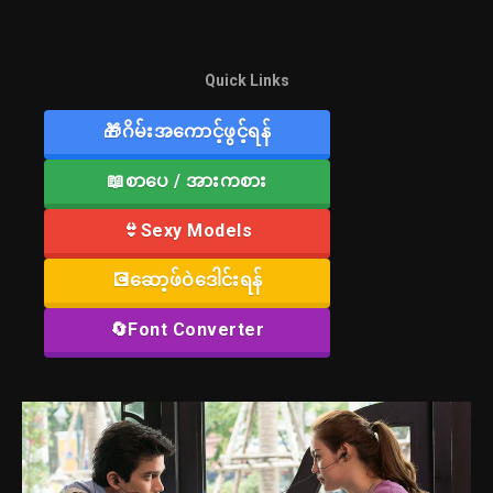
Quick Links
🎁ဂိမ်းအကောင့်ဖွင့်ရန်
📖စာပေ / အားကစား
👙Sexy Models
💽ဆော့ဖ်ဝဲဒေါင်းရန်
🔄Font Converter