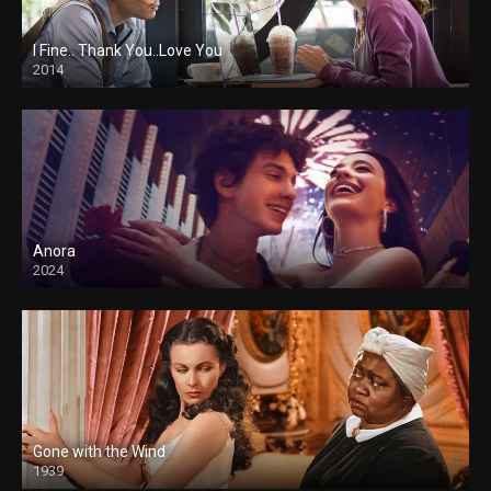
I Fine.. Thank You..Love You
2014
Anora
2024
Gone with the Wind
1939